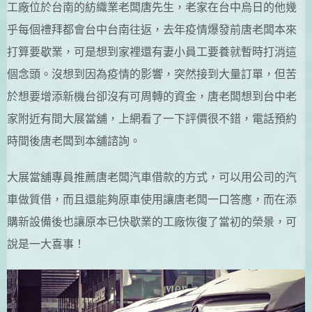
工廠位於台南的紡織業老闆唐先生，老家在台中烏日的他幾
乎每個禮拜都會台中台南往返，去年疫情爆發前唐老闆本來
打算要歇業，可是想到家裡還有妻小員工要養就暫時打消這
個念頭。沒想到因為疫情的影響，突然接到大量訂單，但苦
於想要增添新機台卻沒有可周轉的資金，唐老闆想到台中老
家附近有間大展當舖，上網看了一下評價很不錯，電話預約
時間後唐老闆到本舖諮詢。
大展當舖專員推薦唐老闆汽車借款的方式，可以用公司的汽
車做質借，而且還能夠原車使用讓唐老闆一口答應，而在添
購新設備後也讓原本已快歇業的工廠恢復了當初的榮景，可
說是一大喜事！