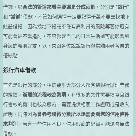
借錢，以
合法的管道來看主要還是分成兩個
，分別是 ”
銀行
”
和 ”
當舖
” 借款，不管如何選擇一定要記得千萬不要去找地下
錢莊借錢，因為找地下錢莊不僅有高利貸的風險等著你還有
可能會被不當追討，不只影響自己的日常生活還可能影響到
身邊的親朋好友，以下來跟各位說說銀行與當舖兩者各自的
優缺點！
銀行汽車借款
首先是銀行的部分，相信幾乎大部分人都有到銀行辦理業務
的經驗，
辦理的流程較為繁瑣
，有很多的文件需要填寫且銀
行審核的機制也較為嚴苛，需要提供相關工作證明或是收入
證明，同時因為
會參考聯徵分數所以還需要看您的信用條件
來判別
，若有一些信用不良、信用瑕疵的紀錄可能還會無法
借款。