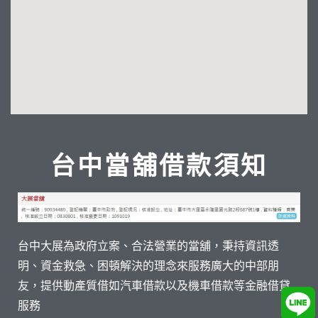
台中當舖借款須知
台中大展為政府立案、合法營業的當舖，秉持資訊透
明、資金救急、困頓解決的理念來服務廣大的中部朋
友，提供動產質借如汽車借款以及機車借款等金融借貸
服務