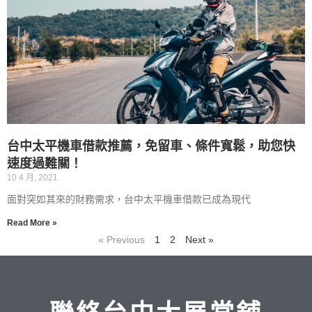
台中太平機車借款推薦，免留車、條件寬鬆，助您快
速度過難關！
10 4 月, 2021
面對突如其來的財務需求，台中太平機車借款已成為現代
Read More »
« Previous
1
2
Next »