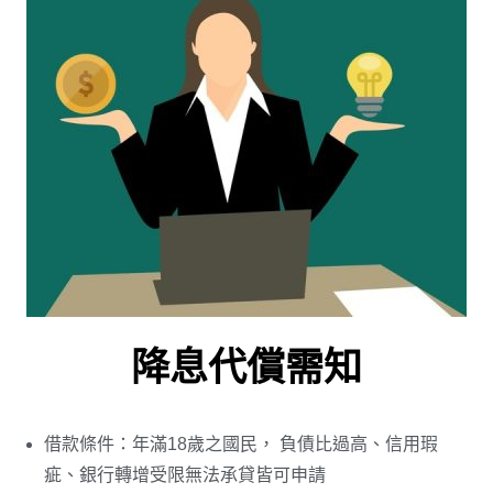
降息代償需知
借款條件：年滿18歲之國民， 負債比過高、信用瑕
疵、銀行轉增受限無法承貸皆可申請