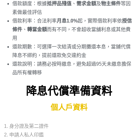
借款額度：根據
抵押品殘值
、
需求金額
及
物主條件
等因
素做最佳評估
借款利率：合法利率
月息1.0%
起，實際借款利率依
授信
條件
、
轉當金額
而有不同，不會超收當舖利息或其他費
用
還款期數：可選擇一次結清或分期攤還本息，當鋪代償
降息不綁約，提前還款免交違約金
還款說明：請務必按時繳息，避免超過95天未繳息擔保
品所有權轉移
降息代償準備資料
個人戶資料
身分證及第二證件
申請人私人印鑑