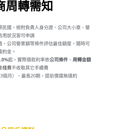
商周轉需知
華民國，檢附負責人身分證、公司大小章、營
信用狀況皆可申請
值、公司營業額等條件評估最佳額度，隨時可
違約金。
.0%
起，實際借款利率依
公司條件
、
周轉金額
倉棧費
不收取其它手續費
3個月）、最長20期，提前償還無違約