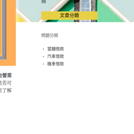
開
文章分類
問題分類
當舖借款
汽車借款
機車借款
自營業
是否可
您了解