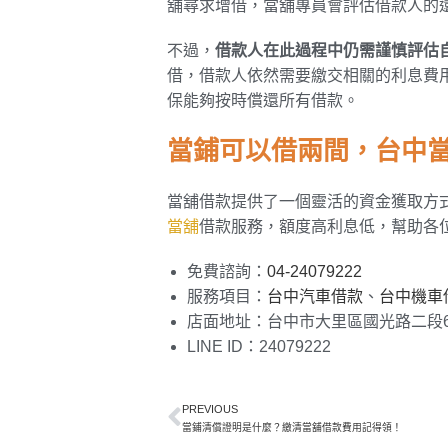
舖尋求增借，當舖專員會評估借款人的
不過，
借款人在此過程中仍需謹慎評估
借，借款人依然需要繳交相關的利息費
保能夠按時償還所有借款。
當鋪可以借兩間，台中
當舖借款提供了一個靈活的資金獲取方
當舖
借款服務，額度高利息低，幫助各
免費諮詢：
04-24079222
服務項目：
台中汽車借款
、
台中機車
店面地址：台中市大里區國光路二段68
LINE ID：24079222
PREVIOUS
當鋪清償證明是什麼？繳清當舖借款費用記得領！