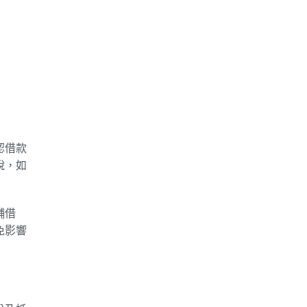
認借款
說，如
舖借
免影響