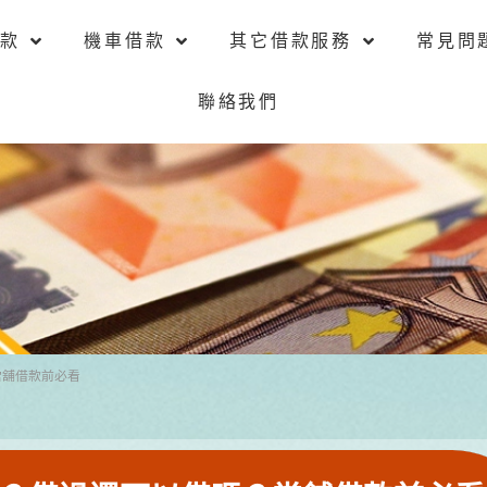
款
機車借款
其它借款服務
常見問
聯絡我們
當舖借款前必看