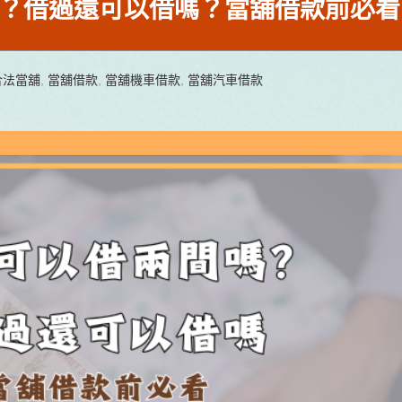
？借過還可以借嗎？當舖借款前必看
合法當舖
,
當舖借款
,
當舖機車借款
,
當舖汽車借款