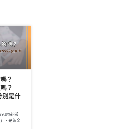
的嗎？
賣嗎？
金分別是什
9.9%的黃
金」，是黃金