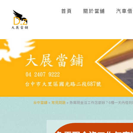
首頁
關於當舖
汽車借
台中當舖
»
常見問題
»
急需現金沒工作怎麼辦？6種一天內借到