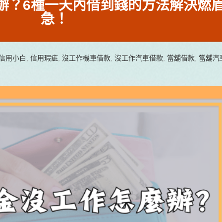
辦？6種一天內借到錢的方法解決燃
急！
信用小白
,
信用瑕疵
,
沒工作機車借款
,
沒工作汽車借款
,
當舖借款
,
當舖汽