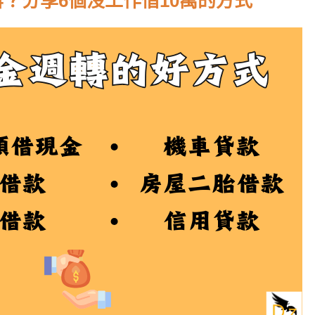
？分享6個沒工作借10萬
的方式