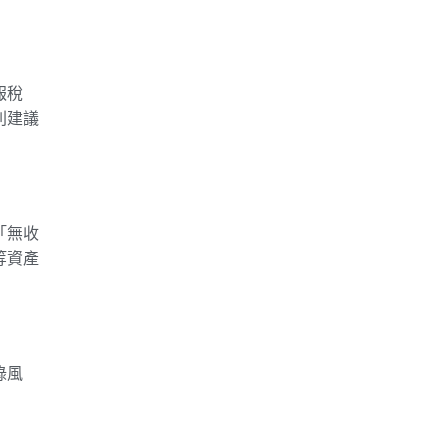
報稅
則建議
「無收
等資產
錄風