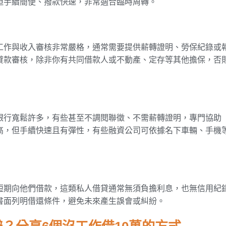
但手續簡便、撥款快速，非常適合臨時周轉。
工作與收入審核非常嚴格，通常需要提供薪轉證明、勞保紀錄或
貸款審核，除非你有共同借款人或不動產、定存等其他擔保，否
銀行寬鬆許多，有些甚至不調閱聯徵、不需薪轉證明，專門協助
高，但手續快速且有彈性，有些融資公司可依據名下車輛、手機
短期向他們借款，這類私人借貸通常無須負擔利息，也無信用紀
書面列明借還條件，避免未來產生誤會或糾紛。