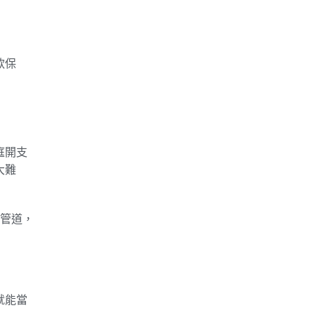
款保
庭開支
大難
金管道，
就能當