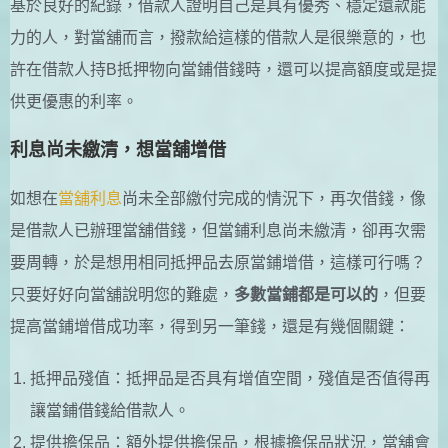
基於良好的紀錄，借款人證明自己是具有優秀、穩定還款能
力的人，對當舖而言，撥款給這樣的借款人是很樂意的，也
許在借款人持B抵押物向當鋪借錢時，還可以提高額度或是提
供更優惠的利率。
利息尚未繳清，想當舖增借
如想在
當舖利息
尚未全部繳付完成的情況下，再次借錢，像
是借款人已辦理當舖借錢，但當鋪利息尚未繳清，卻再次需
要周轉，於是想用相同抵押品去原當鋪增借，這樣可行嗎？
只要好好向當舖說明您的難處，
多數當鋪都是可以的
，但要
提高當鋪增借成功率，得到另一筆錢，還是有幾個關鍵：
抵押品殘值：抵押品是否具有增值空間，殘值是否值得再
讓當鋪借錢給借款人。
提供擔保品：額外提供擔保品，根據擔保品狀況，當舖會