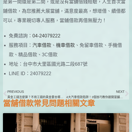
是第一間還是第二間，或是沒有當舖借錢經驗，人生首次當
鋪借款，為您推薦大展當舖，滿意度最高，想增借、續借都
可以，專業親切專人服務，當鋪借款再借無壓力！
免費諮詢：
04-24079222
服務項目：
汽車借款
、
機車借款
、免留車借款、手機借
款、精品借款、3C借款
地址：台中市大里區國光路二段687號
LINE ID：24079222
PREVIOUS
NEXT
黃金工錢怎麼算？不用工錢的黃金要去哪裡買？
4大汽車借款陷阱！3個技巧教你避開當舖汽車借款費用陷阱
當舖借款
常見問題相關文章