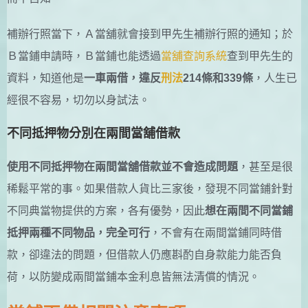
補辦行照當下，Ａ當舖就會接到甲先生補辦行照的通知；於
Ｂ當鋪申請時，Ｂ當鋪也能透過
當舖查詢系統
查到甲先生的
資料，知道他是
一車兩借，違反
刑法
214條和339條
，人生已
經很不容易，切勿以身試法。
不同抵押物分別在兩間當舖借款
使用不同抵押物在兩間當舖借款並不會造成問題
，甚至是很
稀鬆平常的事。如果借款人貨比三家後，發現不同當鋪針對
不同典當物提供的方案，各有優勢，因此
想在兩間不同當鋪
抵押兩種不同物品，完全可行
，不會有在兩間當鋪同時借
款，卻違法的問題，但借款人仍應斟酌自身款能力能否負
荷，以防變成兩間當鋪本金利息皆無法清償的情況。