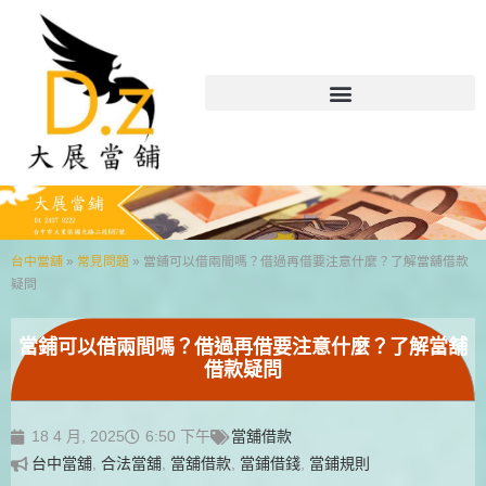
台中當舖
»
常見問題
»
當鋪可以借兩間嗎？借過再借要注意什麼？了解當舖借款
疑問
當鋪可以借兩間嗎？借過再借要注意什麼？了解當舖
借款疑問
18 4 月, 2025
6:50 下午
當舖借款
台中當舖
,
合法當舖
,
當舖借款
,
當鋪借錢
,
當鋪規則