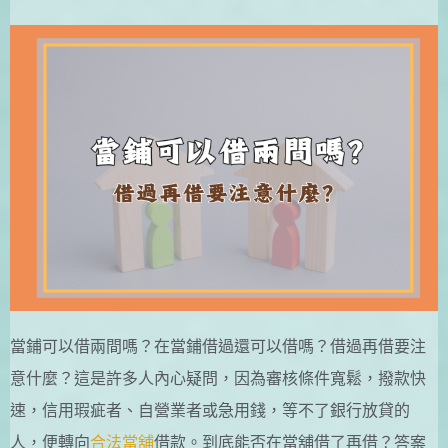
當鋪可以借兩間嗎？在當鋪借過還可以借嗎？借過再借要注
意什麼？這是許多人內心疑問，因為審核條件寬鬆，撥款快
速，信用瑕疵者、自營業者或急用錢，等不了銀行放貸的
人，便轉向
合法當舖
借款。到底能否在當舖借了再借？答案