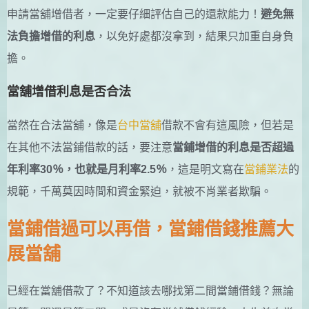
申請當舖增借者，一定要仔細評估自己的還款能力！
避免無
法負擔增借的利息
，以免好處都沒拿到，結果只加重自身負
擔。
當舖增借利息是否合法
當然在合法當舖，像是
台中當舖
借款不會有這風險，但若是
在其他不法當鋪借款的話，要注意
當鋪增借的利息是否超過
年利率30％，也就是月利率2.5％
，這是明文寫在
當鋪業法
的
規範，千萬莫因時間和資金緊迫，就被不肖業者欺騙。
當鋪借過可以再借，當鋪借錢推薦大
展當舖
已經在當舖借款了？不知道該去哪找第二間當鋪借錢？無論