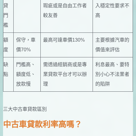
貸
瑕疵或是自由工作者
入穩定性要求不
門
較友善
高
檻
額
保守，車
最高可達車價130%
主要根據汽車的
度
價70%
價值來評估
缺
門檻高、
需透過經銷商或是專
利息最高、要特
點
額度低、
業貸款平台才可以辦
別小心不法業者
放款慢
理
的陷阱
三大中古車貸款區別
中古車貸款利率高嗎？