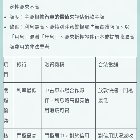
定性要求不高
額度：主要根據
汽車的價值
來評估借款金額
缺點：利息最高、要特別注意警惕那些無實體店面、以
「月息」混淆「年息」、要求抵押證件正本或提前收取高
額費用的非法業者
項
銀行
融資機構
合法當舖
目
關
利率最低
中古車市場合作夥
放款快速，門檻
鍵
伴、利息略高但有信
最低
優
用瑕疵可貸
勢
核
門檻最高
門檻居中，對於信用
對信用狀況或收