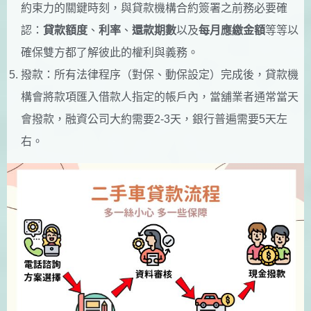
約束力的關鍵時刻，與貸款機構合約簽署之前務必要確
認：
貸款額度
、
利率
、
還款期數
以及
每月應繳金額
等等以
確保雙方都了解彼此的權利與義務。
撥款：所有法律程序（對保、動保設定）完成後，貸款機
構會將款項匯入借款人指定的帳戶內，當舖業者通常當天
會撥款，融資公司大約需要2-3天，銀行普遍需要5天左
右。