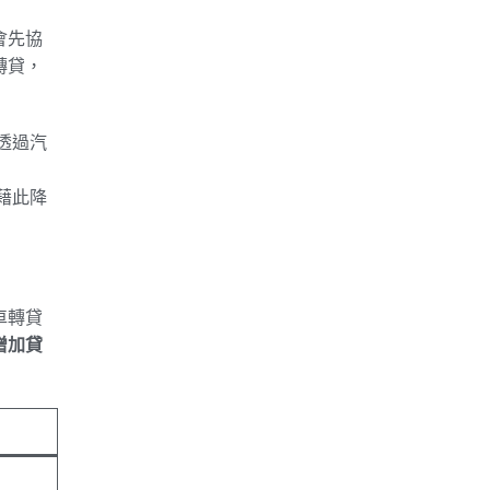
會先協
轉貸，
透過汽
藉此降
車轉貸
增加貸