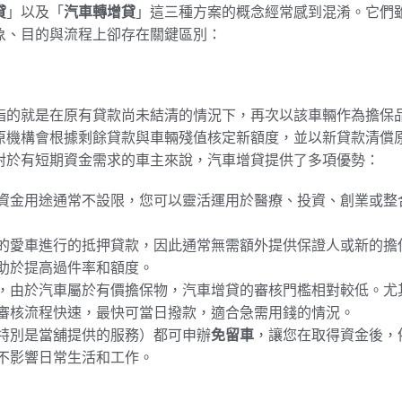
貸
」以及「
汽車轉增貸
」這三種方案的概念經常感到混淆。它們
象、目的與流程上卻存在關鍵區別：
指的就是在原有貸款尚未結清的情況下，再次以該車輛作為擔保
原機構會根據剩餘貸款與車輛殘值核定新額度，並以新貸款清償
對於有短期資金需求的車主來說，汽車增貸提供了多項優勢：
資金用途通常不設限，您可以靈活運用於醫療、投資、創業或整
的愛車進行的抵押貸款，因此通常無需額外提供保證人或新的擔
助於提高過件率和額度。
，由於汽車屬於有價擔保物，汽車增貸的審核門檻相對較低。尤
審核流程快速，最快可當日撥款，適合急需用錢的情況。
特別是當舖提供的服務）都可申辦
免留車
，讓您在取得資金後，
不影響日常生活和工作。