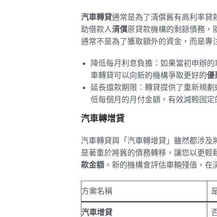
汽車轉貸
通常是為了清償舊有高利率貸
助借款人
清償
原貸款機構的剩餘債務，
通常不是為了獲取額外的資金，而是專
降低每月利息負擔：如果當初申辦的
車轉貸可以向新的機構爭取更好的
優
延長還款期限：轉貸提供了重新規劃
低每個月的月付金額，有效減輕固定
汽車轉增貸
汽車轉貸與「汽車轉增貸」雖然都涉及
是著重於將舊的債務轉移，讓您以更輕
款金額
。新的機構會評估車輛殘值，在
方案名稱
汽車增貸