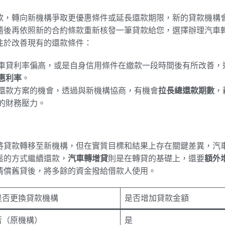
款，轉向新機構爭取更優惠條件或延長還款期限，新的貸款機構
隨後再依照新的合約條款重新核發一筆貸款給您，選擇辦理汽車
注於改善現有的還款條件：
車貸利率偏高，或是自身信用條件在繳款一段時間後有所改善，
惠利率
。
還款方案的機會，透過與新機構協商，有機會
拉長總還款期數
，
的財務壓力。
將貸款轉移至新機構，但在實質目標和結果上存在關鍵差異，汽
鬆的方式繼續還款，
汽車轉增貸
則是在轉貸的基礎上，還要
額外
清償舊貸後，將多餘的資金撥給借款人使用。
是否更換貸款機構
是否增加貸款金額
否（原機構）
是