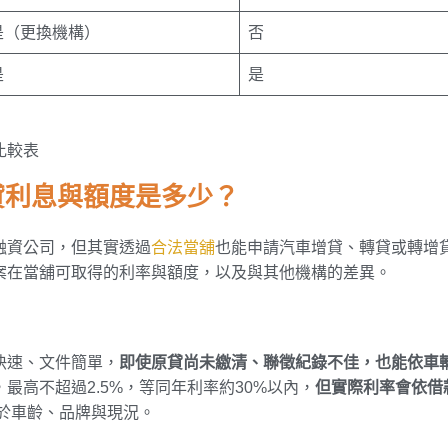
是（更換機構）
否
是
是
比較表
貸利息與額度是多少？
融資公司，但其實透過
合法當舖
也能申請汽車增貸、轉貸或轉增
案在當舖可取得的利率與額度，以及與其他機構的差異。
快速、文件簡單，
即使原貸尚未繳清、聯徵紀錄不佳，也能依車
最高不超過2.5%，等同年利率約30%以內，
但實際利率會依借
決於車齡、品牌與現況。