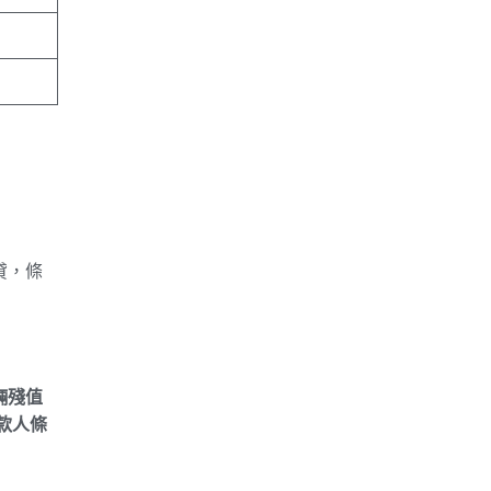
貸，條
輛殘值
款人條