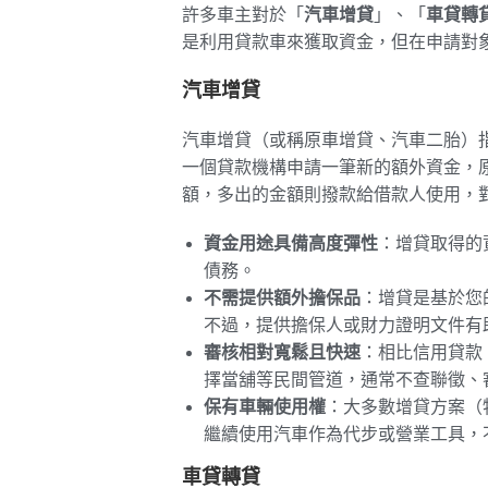
許多車主對於「
汽車增貸
」、「
車貸轉
是利用貸款車來獲取資金，但在申請對
汽車增貸
汽車增貸（或稱原車增貸、汽車二胎）
一個貸款機構申請一筆新的額外資金，
額，多出的金額則撥款給借款人使用，
資金用途具備高度彈性
：增貸取得的
債務。
不需提供額外擔保品
：增貸是基於您
不過，提供擔保人或財力證明文件有
審核相對寬鬆且快速
：相比信用貸款
擇當舖等民間管道，通常不查聯徵、
保有車輛使用權
：大多數增貸方案（
繼續使用汽車作為代步或營業工具，
車貸轉貸