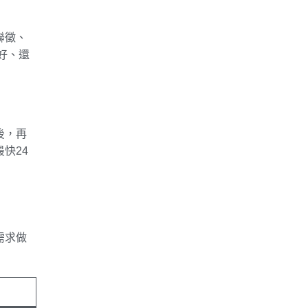
聯徵、
好、還
後，再
快24
需求做