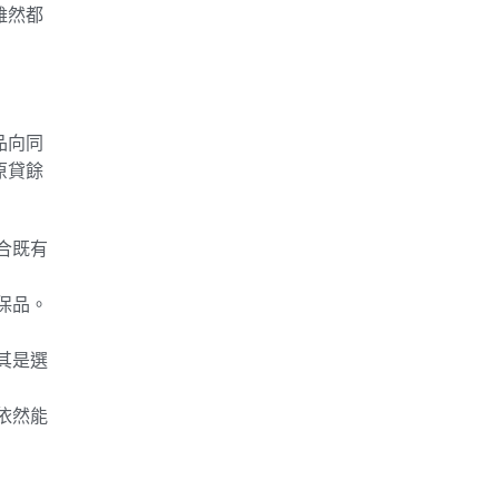
雖然都
品向同
原貸餘
合既有
保品。
其是選
依然能