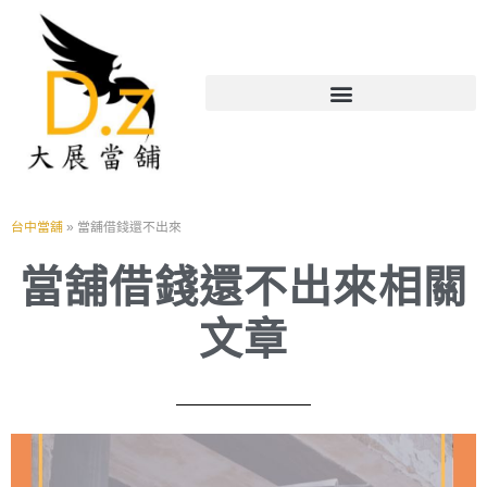
台中當舖
»
當舖借錢還不出來
當舖借錢還不出來相關
文章