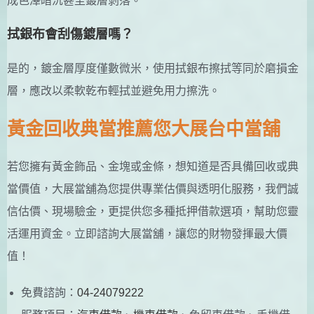
成色澤暗沉甚至鍍層剝落。
拭銀布會刮傷鍍層嗎？
是的，鍍金層厚度僅數微米，使用拭銀布擦拭等同於磨損金
層，應改以柔軟乾布輕拭並避免用力擦洗。
黃金回收典當推薦您大展台中當舖
若您擁有黃金飾品、金塊或金條，想知道是否具備回收或典
當價值，大展當舖為您提供專業估價與透明化服務，我們誠
信估價、現場驗金，更提供您多種抵押借款選項，幫助您靈
活運用資金。立即諮詢大展當舖，讓您的財物發揮最大價
值！
免費諮詢：
04-24079222