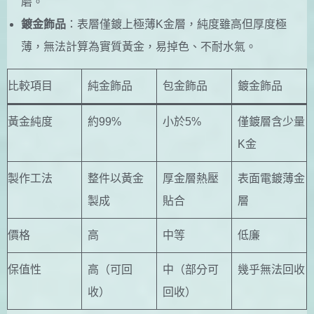
磨。
鍍金飾品
：表層僅鍍上極薄K金層，純度雖高但厚度極
薄，無法計算為實質黃金，易掉色、不耐水氣。
比較項目
純金飾品
包金飾品
鍍金飾品
黃金純度
約99%
小於5%
僅鍍層含少量
K金
製作工法
整件以黃金
厚金層熱壓
表面電鍍薄金
製成
貼合
層
價格
高
中等
低廉
保值性
高（可回
中（部分可
幾乎無法回收
收）
回收）