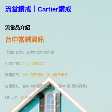
流當鑽戒｜Cartier鑽戒
流當品介紹
台中當鋪資訊
「政府立案」台中大里大展當舖
免費諮詢：
04-24079222
服務項目：
台中汽車借款
、
台中機車借款
店面地址：台中市大里區國光路二段687號(近大買家)
LINE ID：24079222