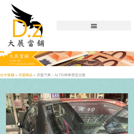
台中當舖
»
流當精品
»
流當汽車｜ALTIS神車便宜出售