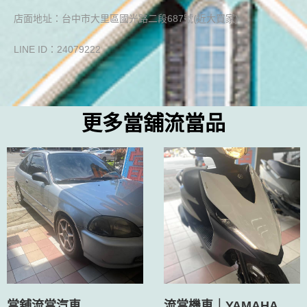
店面地址：台中市大里區國光路二段687號(近大買家)
LINE ID：24079222
更多當舖流當品
當舖流當汽車
流當機車｜YAMAHA