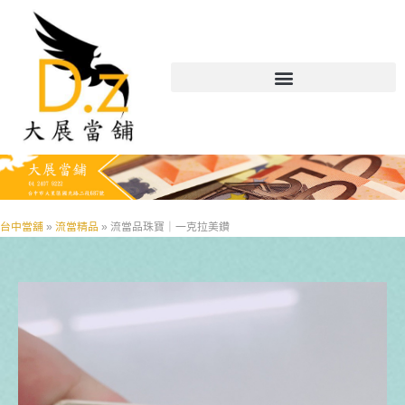
台中當舖
»
流當精品
»
流當品珠寶｜一克拉美鑽